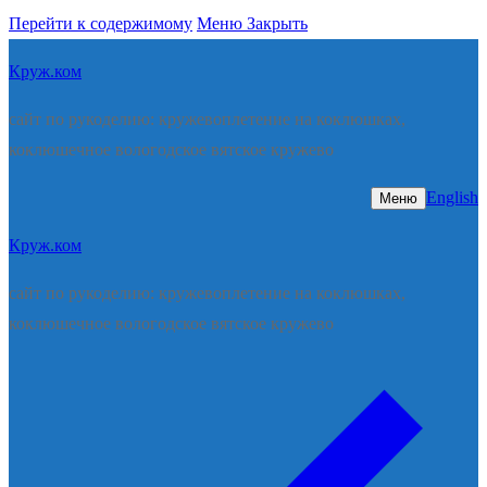
Перейти к содержимому
Меню
Закрыть
Круж.ком
сайт по рукоделию: кружевоплетение на коклюшках,
коклюшечное вологодское вятское кружево
English
Меню
Круж.ком
сайт по рукоделию: кружевоплетение на коклюшках,
коклюшечное вологодское вятское кружево