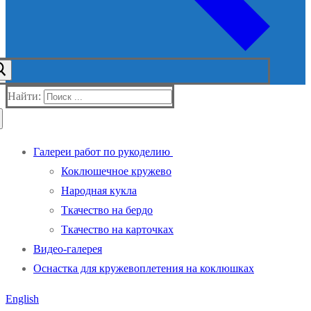
Найти:
Галереи работ по рукоделию
Коклюшечное кружево
Народная кукла
Ткачество на бердо
Ткачество на карточках
Видео-галерея
Оснастка для кружевоплетения на коклюшках
English