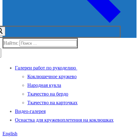
Найти:
Галереи работ по рукоделию
Коклюшечное кружево
Народная кукла
Ткачество на бердо
Ткачество на карточках
Видео-галерея
Оснастка для кружевоплетения на коклюшках
English