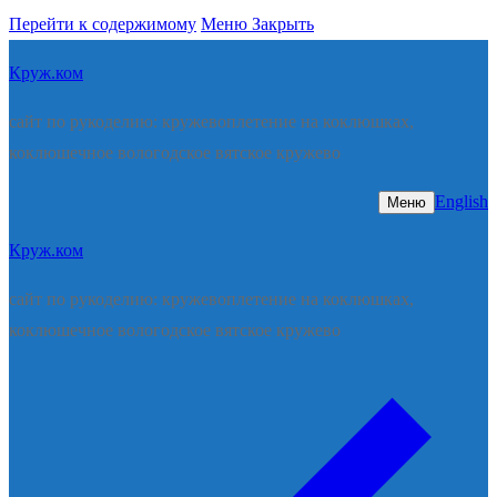
Перейти к содержимому
Меню
Закрыть
Круж.ком
сайт по рукоделию: кружевоплетение на коклюшках,
коклюшечное вологодское вятское кружево
English
Меню
Круж.ком
сайт по рукоделию: кружевоплетение на коклюшках,
коклюшечное вологодское вятское кружево