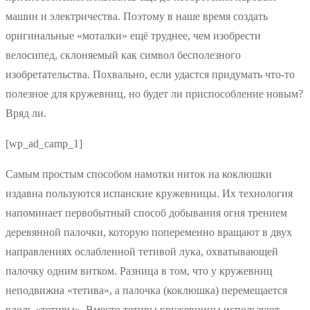
машин и электричества. Поэтому в наше время создать
оригинальные «моталки» ещё труднее, чем изобрести
велосипед, склоняемый как символ бесполезного
изобретательства. Похвально, если удастся придумать что-то
полезное для кружевниц, но будет ли приспособление новым?
Вряд ли.
[wp_ad_camp_1]
Самым простым способом намотки ниток на коклюшки
издавна пользуются испанские кружевницы. Их технология
напоминает первобытный способ добывания огня трением
деревянной палочки, которую попеременно вращают в двух
направлениях ослабленной тетивой лука, охватывающей
палочку одним витком. Разница в том, что у кружевниц
неподвижна «тетива», а палочка (коклюшка) перемещается
вдоль «тетивы». Вместо тетивы кружевницы используют