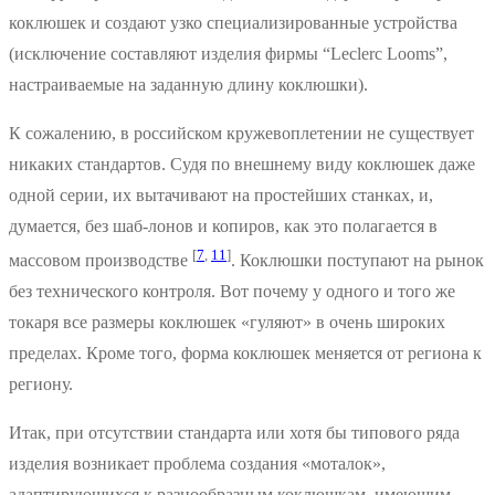
коклюшек и создают узко специализированные устройства
(исключение составляют изделия фирмы “Leclerc Looms”,
настраиваемые на заданную длину коклюшки).
К сожалению, в российском кружевоплетении не существует
никаких стандартов. Судя по внешнему виду коклюшек даже
одной серии, их вытачивают на простейших станках, и,
думается, без шаб-лонов и копиров, как это полагается в
[
7
,
11
]
массовом производстве
. Коклюшки поступают на рынок
без технического контроля. Вот почему у одного и того же
токаря все размеры коклюшек «гуляют» в очень широких
пределах. Кроме того, форма коклюшек меняется от региона к
региону.
Итак, при отсутствии стандарта или хотя бы типового ряда
изделия возникает проблема создания «моталок»,
адаптирующихся к разнообразным коклюшкам, имеющим