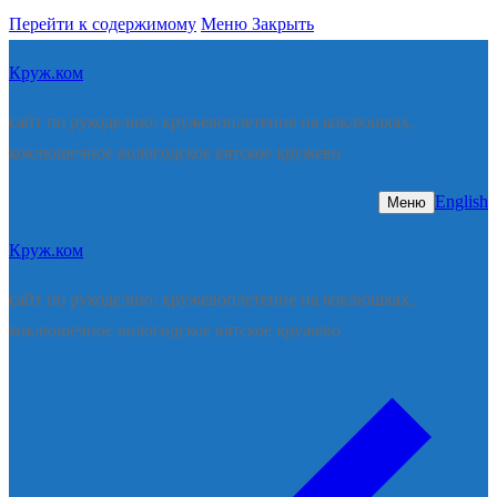
Перейти к содержимому
Меню
Закрыть
Круж.ком
сайт по рукоделию: кружевоплетение на коклюшках,
коклюшечное вологодское вятское кружево
English
Меню
Круж.ком
сайт по рукоделию: кружевоплетение на коклюшках,
коклюшечное вологодское вятское кружево