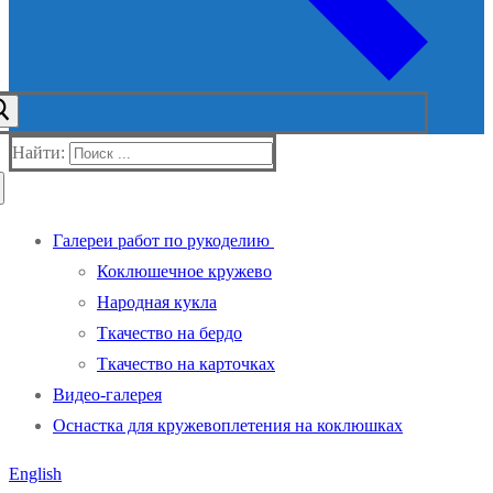
Найти:
Галереи работ по рукоделию
Коклюшечное кружево
Народная кукла
Ткачество на бердо
Ткачество на карточках
Видео-галерея
Оснастка для кружевоплетения на коклюшках
English