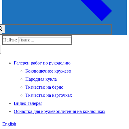
Найти:
Галереи работ по рукоделию
Коклюшечное кружево
Народная кукла
Ткачество на бердо
Ткачество на карточках
Видео-галерея
Оснастка для кружевоплетения на коклюшках
English