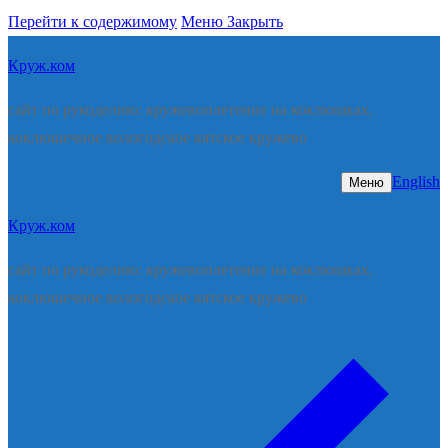
Перейти к содержимому
Меню
Закрыть
Круж.ком
сайт по рукоделию: кружевоплетение на коклюшках,
коклюшечное вологодское вятское кружево
English
Меню
Круж.ком
сайт по рукоделию: кружевоплетение на коклюшках,
коклюшечное вологодское вятское кружево