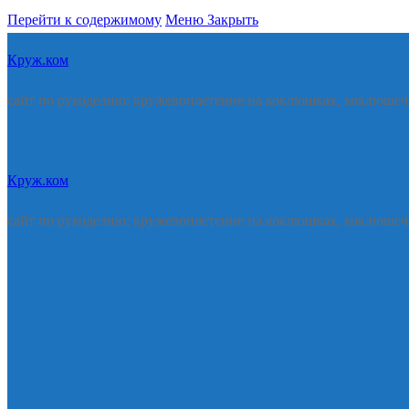
Перейти к содержимому
Меню
Закрыть
Круж.ком
сайт по рукоделию: кружевоплетение на коклюшках, коклюшеч
Круж.ком
сайт по рукоделию: кружевоплетение на коклюшках, коклюшеч