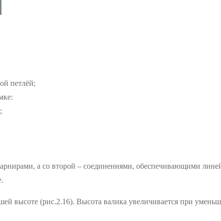
ой петлёй;
мке:
;
 шарнирами, а со второй – соединениями, обеспечивающими лин
.
ей высоте (рис.2.16). Высота валика увеличивается при уменьше