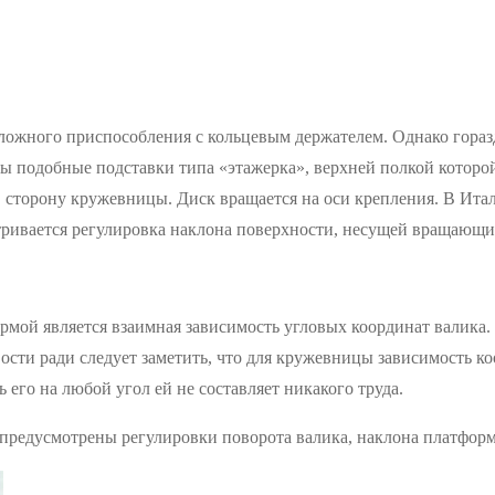
ного приспособления с кольцевым держателем. Однако гораздо 
ы подобные подставки типа «этажерка», верхней полкой которо
 сторону кружевницы. Диск вращается на оси крепления. В Ита
тривается регулировка наклона поверхности, несущей вращающи
ой является взаимная зависимость угловых координат валика. О
ости ради следует заметить, что для кружевницы зависимость ко
ь его на любой угол ей не составляет никакого труда.
, предусмотрены регулировки поворота валика, наклона платфор