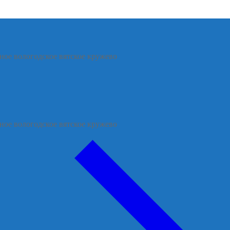
ное вологодское вятское кружево
ное вологодское вятское кружево